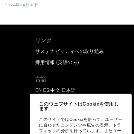
2024年04月03日
リンク
サステナビリティへの取り組み
採用情報 (英語のみ)
て
言語
EN
ES
中文
日本語
▪
▪
▪
このウェブサイトはCookieを使用し
ます
このサイトではCookieを使って、ユーザー
に合わせたコンテンツや広告の表示、トラ
フィックの分析を行っています。またユー