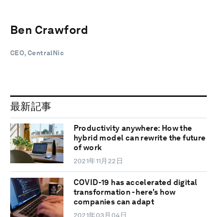
Ben Crawford
CEO, CentralNic
最新記事
Productivity anywhere: How the
hybrid model can rewrite the future
of work
2021年11月22日
COVID-19 has accelerated digital
transformation - here's how
companies can adapt
2021年03月04日