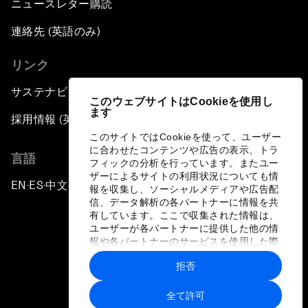
ニュースレター購読
連絡先 (英語のみ)
リンク
サステナビリティへの取り組み
このウェブサイトはCookieを使用し
ます
採用情報 (英語のみ)
このサイトではCookieを使って、ユーザー
に合わせたコンテンツや広告の表示、トラ
言語
フィックの分析を行っています。またユー
ザーによるサイトの利用状況についても情
EN
ES
中文
日本語
▪
▪
▪
報を収集し、ソーシャルメディアや広告配
信、データ解析の各パートナーに情報を共
有しています。ここで収集された情報は、
ユーザーが各パートナーに提供した他の情
報や各パートナーのサービスを使用した際
に収集された情報と組み合わされ、各パー
拒否
トナーによって使用されることがありま
プライバシーポリシーと利用規約
す。
全て許可
サイトマップ