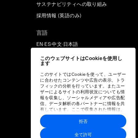
サステナビリティへの取り組み
採用情報 (英語のみ)
て
言語
EN
ES
中文
日本語
▪
▪
▪
このウェブサイトはCookieを使用し
ます
このサイトではCookieを使って、ユーザー
に合わせたコンテンツや広告の表示、トラ
フィックの分析を行っています。またユー
ザーによるサイトの利用状況についても情
報を収集し、ソーシャルメディアや広告配
信、データ解析の各パートナーに情報を共
有しています。ここで収集された情報は、
ユーザーが各パートナーに提供した他の情
報や各パートナーのサービスを使用した際
拒否
に収集された情報と組み合わされ、各パー
トナーによって使用されることがありま
全て許可