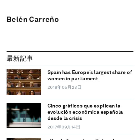
Belén Carreño
最新記事
Spain has Europe’s largest share of
women in parliament
2019年05月23日
Cinco gráficos que explican la
evolución económica española
desde la crisis
2017年09月14日