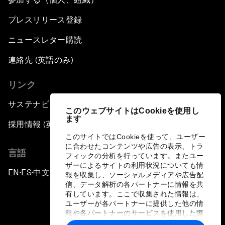
プレスリリース登録
ニュースレター購読
連絡先 (英語のみ)
リンク
サステナビリティへの取り組み
このウェブサイトはCookieを使用し
ます
採用情報 (英語のみ)
このサイトではCookieを使って、ユーザー
に合わせたコンテンツや広告の表示、トラ
言語
フィックの分析を行っています。またユー
ザーによるサイトの利用状況についても情
EN
ES
中文
日本語
▪
▪
▪
報を収集し、ソーシャルメディアや広告配
信、データ解析の各パートナーに情報を共
有しています。ここで収集された情報は、
ユーザーが各パートナーに提供した他の情
報や各パートナーのサービスを使用した際
に収集された情報と組み合わされ、各パー