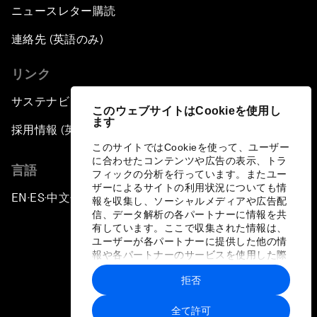
ニュースレター購読
連絡先 (英語のみ)
リンク
サステナビリティへの取り組み
このウェブサイトはCookieを使用し
ます
採用情報 (英語のみ)
このサイトではCookieを使って、ユーザー
に合わせたコンテンツや広告の表示、トラ
言語
フィックの分析を行っています。またユー
ザーによるサイトの利用状況についても情
EN
ES
中文
日本語
▪
▪
▪
報を収集し、ソーシャルメディアや広告配
信、データ解析の各パートナーに情報を共
有しています。ここで収集された情報は、
ユーザーが各パートナーに提供した他の情
報や各パートナーのサービスを使用した際
に収集された情報と組み合わされ、各パー
拒否
トナーによって使用されることがありま
プライバシーポリシーと利用規約
す。
全て許可