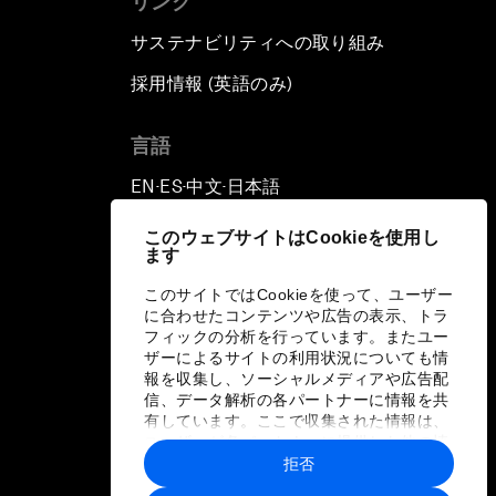
リンク
サステナビリティへの取り組み
採用情報 (英語のみ)
て
言語
EN
ES
中文
日本語
▪
▪
▪
このウェブサイトはCookieを使用し
ます
このサイトではCookieを使って、ユーザー
に合わせたコンテンツや広告の表示、トラ
フィックの分析を行っています。またユー
ザーによるサイトの利用状況についても情
報を収集し、ソーシャルメディアや広告配
信、データ解析の各パートナーに情報を共
有しています。ここで収集された情報は、
ユーザーが各パートナーに提供した他の情
報や各パートナーのサービスを使用した際
拒否
に収集された情報と組み合わされ、各パー