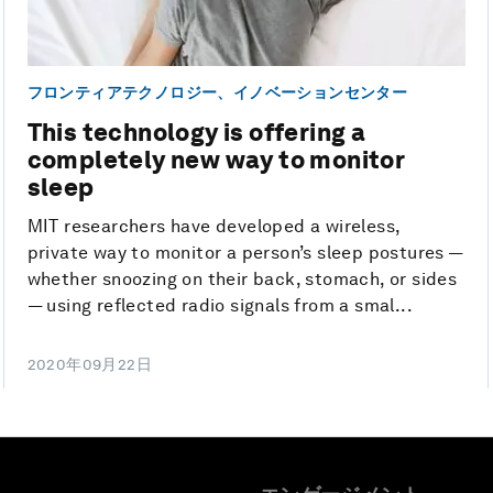
フロンティアテクノロジー、イノベーションセンター
This technology is offering a
completely new way to monitor
sleep
MIT researchers have developed a wireless,
private way to monitor a person’s sleep postures —
whether snoozing on their back, stomach, or sides
— using reflected radio signals from a smal...
2020年09月22日