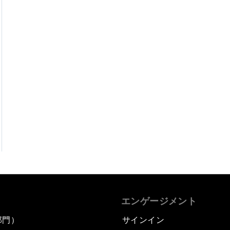
エンゲージメント
部門）
サインイン