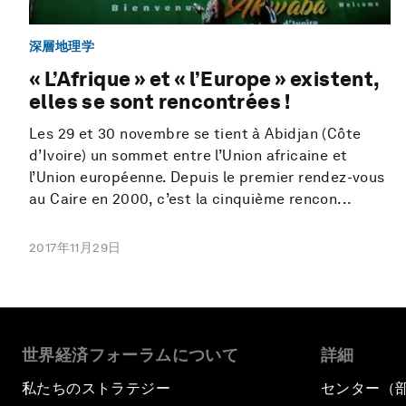
深層地理学
« L’Afrique » et « l’Europe » existent,
elles se sont rencontrées !
Les 29 et 30 novembre se tient à Abidjan (Côte
d’Ivoire) un sommet entre l’Union africaine et
l’Union européenne. Depuis le premier rendez-vous
au Caire en 2000, c’est la cinquième rencon...
2017年11月29日
世界経済フォーラムについて
詳細
私たちのストラテジー
センター（