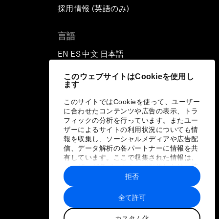
採用情報 (英語のみ)
て
言語
EN
ES
中文
日本語
▪
▪
▪
このウェブサイトはCookieを使用し
ます
このサイトではCookieを使って、ユーザー
に合わせたコンテンツや広告の表示、トラ
フィックの分析を行っています。またユー
ザーによるサイトの利用状況についても情
報を収集し、ソーシャルメディアや広告配
信、データ解析の各パートナーに情報を共
有しています。ここで収集された情報は、
ユーザーが各パートナーに提供した他の情
報や各パートナーのサービスを使用した際
拒否
に収集された情報と組み合わされ、各パー
トナーによって使用されることがありま
全て許可
す。
カスタム化