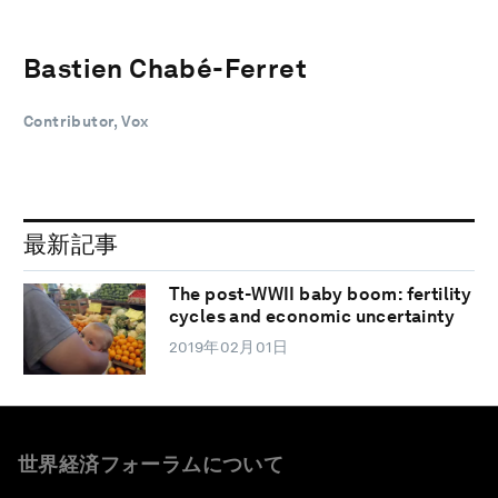
Bastien Chabé-Ferret
Contributor, Vox
最新記事
The post-WWII baby boom: fertility
cycles and economic uncertainty
2019年02月01日
世界経済フォーラムについて