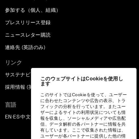
参加する（個人、組織）
プレスリリース登録
ニュースレター購読
連絡先 (英語のみ)
リンク
サステナビリティへの取り組み
このウェブサイトはCookieを使用し
ます
採用情報 (英語のみ)
このサイトではCookieを使って、ユーザー
に合わせたコンテンツや広告の表示、トラ
言語
フィックの分析を行っています。またユー
ザーによるサイトの利用状況についても情
EN
ES
中文
日本語
▪
▪
▪
報を収集し、ソーシャルメディアや広告配
信、データ解析の各パートナーに情報を共
有しています。ここで収集された情報は、
ユーザーが各パートナーに提供した他の情