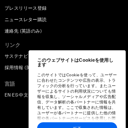
プレスリリース登録
ニュースレター購読
連絡先 (英語のみ)
リンク
サステナビリティへの取り組み
このウェブサイトはCookieを使用し
ます
採用情報 (英語のみ)
このサイトではCookieを使って、ユーザー
に合わせたコンテンツや広告の表示、トラ
言語
フィックの分析を行っています。またユー
ザーによるサイトの利用状況についても情
EN
ES
中文
日本語
▪
▪
▪
報を収集し、ソーシャルメディアや広告配
信、データ解析の各パートナーに情報を共
有しています。ここで収集された情報は、
ユーザーが各パートナーに提供した他の情
報や各パートナーのサービスを使用した際
に収集された情報と組み合わされ、各パー