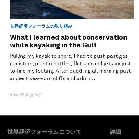
世界経済フォーラムの取り組み
What I learned about conservation
while kayaking in the Gulf
Pulling my kayak to shore, I had to push past gas
canisters, plastic bottles, flotsam and jetsam just
to find my footing. After paddling all morning past
ancient sea-worn cliffs and admir...
2021年05月19日
世界経済フォーラムについて
詳細