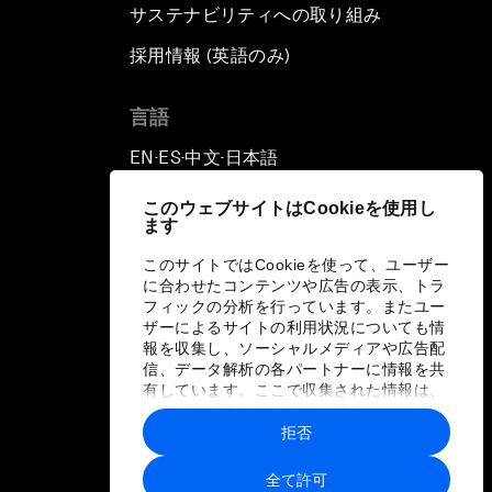
サステナビリティへの取り組み
採用情報 (英語のみ)
て
言語
EN
ES
中文
日本語
▪
▪
▪
このウェブサイトはCookieを使用し
ます
このサイトではCookieを使って、ユーザー
に合わせたコンテンツや広告の表示、トラ
フィックの分析を行っています。またユー
ザーによるサイトの利用状況についても情
報を収集し、ソーシャルメディアや広告配
信、データ解析の各パートナーに情報を共
有しています。ここで収集された情報は、
ユーザーが各パートナーに提供した他の情
報や各パートナーのサービスを使用した際
拒否
に収集された情報と組み合わされ、各パー
トナーによって使用されることがありま
全て許可