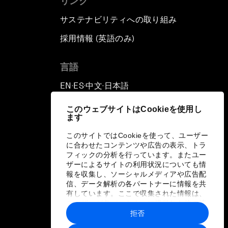
リンク
サステナビリティへの取り組み
採用情報 (英語のみ)
て
言語
EN
ES
中文
日本語
▪
▪
▪
このウェブサイトはCookieを使用し
ます
このサイトではCookieを使って、ユーザー
に合わせたコンテンツや広告の表示、トラ
フィックの分析を行っています。またユー
ザーによるサイトの利用状況についても情
報を収集し、ソーシャルメディアや広告配
信、データ解析の各パートナーに情報を共
有しています。ここで収集された情報は、
ユーザーが各パートナーに提供した他の情
報や各パートナーのサービスを使用した際
拒否
に収集された情報と組み合わされ、各パー