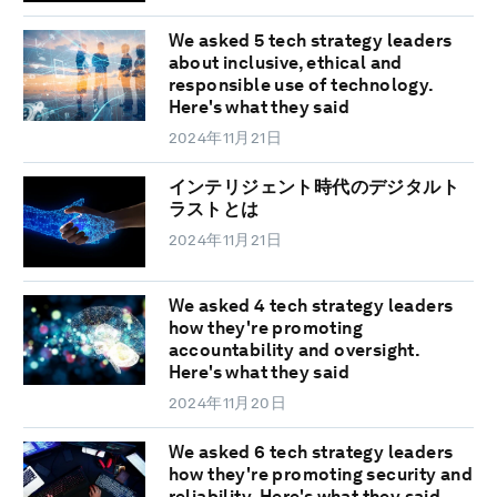
We asked 5 tech strategy leaders
about inclusive, ethical and
responsible use of technology.
Here's what they said
2024年11月21日
インテリジェント時代のデジタルト
ラストとは
2024年11月21日
We asked 4 tech strategy leaders
how they're promoting
accountability and oversight.
Here's what they said
2024年11月20日
We asked 6 tech strategy leaders
how they're promoting security and
reliability. Here's what they said