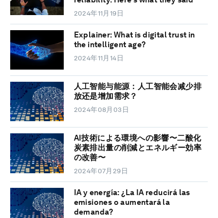
2024年11月19日
Explainer: What is digital trust in
the intelligent age?
2024年11月14日
人工智能与能源：人工智能会减少排
放还是增加需求？
2024年08月03日
AI技術による環境への影響〜二酸化
炭素排出量の削減とエネルギー効率
の改善〜
2024年07月29日
IA y energía: ¿La IA reducirá las
emisiones o aumentará la
demanda?