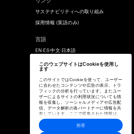
リンク
サステナビリティへの取り組み
採用情報 (英語のみ)
て
言語
EN
ES
中文
日本語
▪
▪
▪
このウェブサイトはCookieを使用し
ます
このサイトではCookieを使って、ユーザー
に合わせたコンテンツや広告の表示、トラ
フィックの分析を行っています。またユー
ザーによるサイトの利用状況についても情
報を収集し、ソーシャルメディアや広告配
信、データ解析の各パートナーに情報を共
有しています。ここで収集された情報は、
ユーザーが各パートナーに提供した他の情
報や各パートナーのサービスを使用した際
拒否
に収集された情報と組み合わされ、各パー