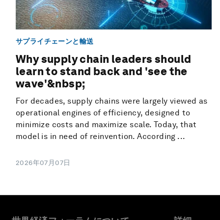
サプライチェーンと輸送
Why supply chain leaders should
learn to stand back and 'see the
wave'&nbsp;
For decades, supply chains were largely viewed as
operational engines of efficiency, designed to
minimize costs and maximize scale. Today, that
model is in need of reinvention. According ...
2026年07月07日