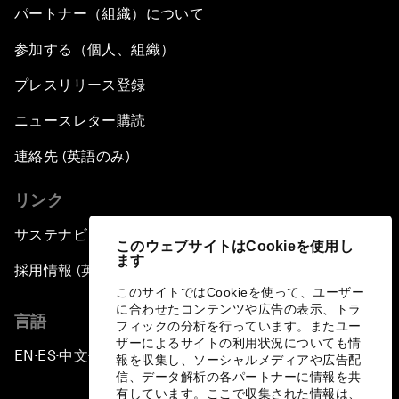
パートナー（組織）について
参加する（個人、組織）
プレスリリース登録
ニュースレター購読
連絡先 (英語のみ)
リンク
サステナビリティへの取り組み
このウェブサイトはCookieを使用し
ます
採用情報 (英語のみ)
このサイトではCookieを使って、ユーザー
に合わせたコンテンツや広告の表示、トラ
言語
フィックの分析を行っています。またユー
ザーによるサイトの利用状況についても情
EN
ES
中文
日本語
▪
▪
▪
報を収集し、ソーシャルメディアや広告配
信、データ解析の各パートナーに情報を共
有しています。ここで収集された情報は、