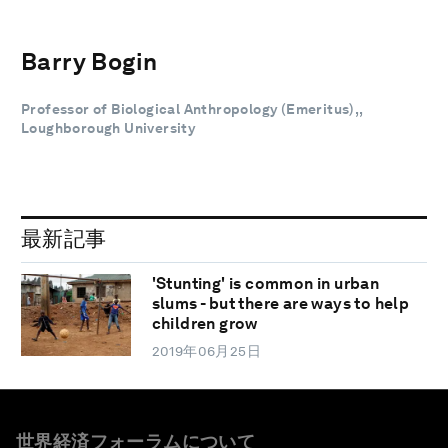
Barry Bogin
Professor of Biological Anthropology (Emeritus),,
Loughborough University
最新記事
'Stunting' is common in urban
slums - but there are ways to help
children grow
2019年06月25日
世界経済フォーラムについて