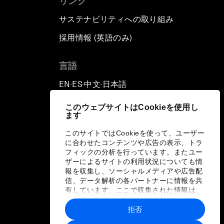
リンク
サステナビリティへの取り組み
採用情報 (英語のみ)
て
言語
EN
ES
中文
日本語
▪
▪
▪
このウェブサイトはCookieを使用し
ます
このサイトではCookieを使って、ユーザー
に合わせたコンテンツや広告の表示、トラ
フィックの分析を行っています。またユー
ザーによるサイトの利用状況についても情
報を収集し、ソーシャルメディアや広告配
信、データ解析の各パートナーに情報を共
有しています。ここで収集された情報は、
ユーザーが各パートナーに提供した他の情
報や各パートナーのサービスを使用した際
拒否
に収集された情報と組み合わされ、各パー