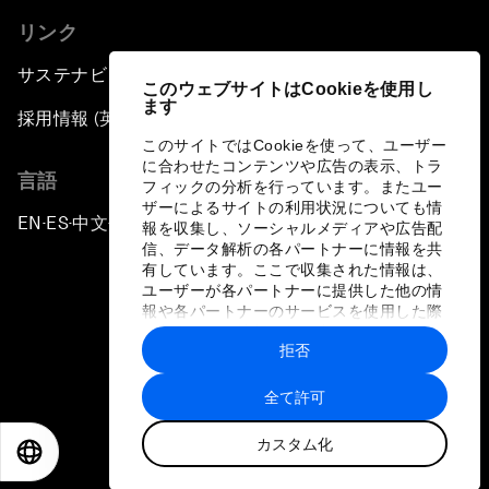
リンク
サステナビリティへの取り組み
このウェブサイトはCookieを使用し
ます
採用情報 (英語のみ)
このサイトではCookieを使って、ユーザー
に合わせたコンテンツや広告の表示、トラ
言語
フィックの分析を行っています。またユー
ザーによるサイトの利用状況についても情
EN
ES
中文
日本語
▪
▪
▪
報を収集し、ソーシャルメディアや広告配
信、データ解析の各パートナーに情報を共
有しています。ここで収集された情報は、
ユーザーが各パートナーに提供した他の情
報や各パートナーのサービスを使用した際
に収集された情報と組み合わされ、各パー
拒否
トナーによって使用されることがありま
プライバシーポリシーと利用規約
す。
全て許可
サイトマップ
カスタム化
©
2026
世界経済フォーラム
EN
ES
中文
日本語