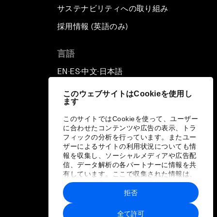
サステナビリティへの取り組み
採用情報 (英語のみ)
て
言語
EN
ES
中文
日本語
▪
▪
▪
このウェブサイトはCookieを使用し
ます
このサイトではCookieを使って、ユーザー
に合わせたコンテンツや広告の表示、トラ
フィックの分析を行っています。またユー
ザーによるサイトの利用状況についても情
報を収集し、ソーシャルメディアや広告配
信、データ解析の各パートナーに情報を共
有しています。ここで収集された情報は、
ユーザーが各パートナーに提供した他の情
報や各パートナーのサービスを使用した際
拒否
に収集された情報と組み合わされ、各パー
トナーによって使用されることがありま
全て許可