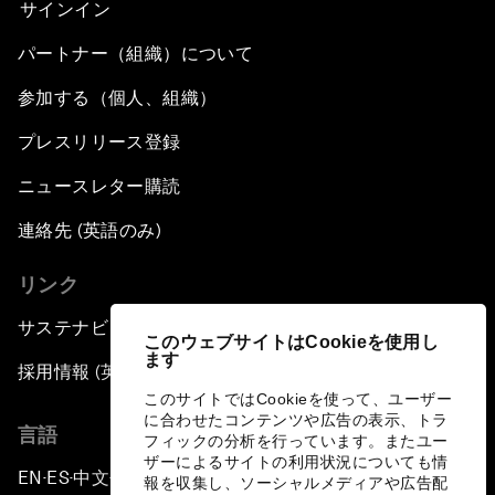
サインイン
パートナー（組織）について
参加する（個人、組織）
プレスリリース登録
ニュースレター購読
連絡先 (英語のみ)
リンク
サステナビリティへの取り組み
このウェブサイトはCookieを使用し
ます
採用情報 (英語のみ)
このサイトではCookieを使って、ユーザー
に合わせたコンテンツや広告の表示、トラ
言語
フィックの分析を行っています。またユー
ザーによるサイトの利用状況についても情
EN
ES
中文
日本語
▪
▪
▪
報を収集し、ソーシャルメディアや広告配