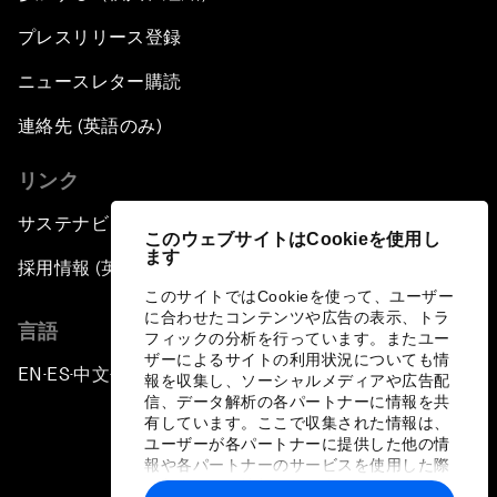
プレスリリース登録
ニュースレター購読
連絡先 (英語のみ)
リンク
サステナビリティへの取り組み
このウェブサイトはCookieを使用し
ます
採用情報 (英語のみ)
このサイトではCookieを使って、ユーザー
に合わせたコンテンツや広告の表示、トラ
言語
フィックの分析を行っています。またユー
ザーによるサイトの利用状況についても情
EN
ES
中文
日本語
▪
▪
▪
報を収集し、ソーシャルメディアや広告配
信、データ解析の各パートナーに情報を共
有しています。ここで収集された情報は、
ユーザーが各パートナーに提供した他の情
報や各パートナーのサービスを使用した際
に収集された情報と組み合わされ、各パー