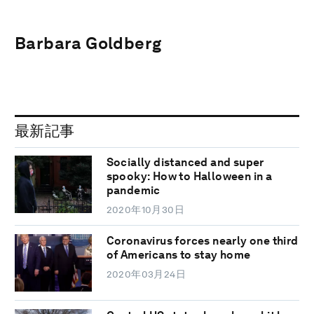
Barbara Goldberg
最新記事
Socially distanced and super
spooky: How to Halloween in a
pandemic
2020年10月30日
Coronavirus forces nearly one third
of Americans to stay home
2020年03月24日