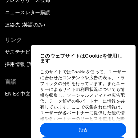
プレスリリース登録
ニュースレター購読
連絡先 (英語のみ)
リンク
サステナビリティへの取り組み
このウェブサイトはCookieを使用し
ます
採用情報 (英語のみ)
このサイトではCookieを使って、ユーザー
に合わせたコンテンツや広告の表示、トラ
言語
フィックの分析を行っています。またユー
ザーによるサイトの利用状況についても情
EN
ES
中文
日本語
▪
▪
▪
報を収集し、ソーシャルメディアや広告配
信、データ解析の各パートナーに情報を共
有しています。ここで収集された情報は、
ユーザーが各パートナーに提供した他の情
報や各パートナーのサービスを使用した際
に収集された情報と組み合わされ、各パー
拒否
トナーによって使用されることがありま
プライバシーポリシーと利用規約
す。