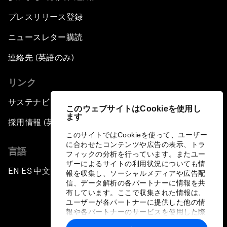
プレスリリース登録
ニュースレター購読
連絡先 (英語のみ)
リンク
サステナビリティへの取り組み
このウェブサイトはCookieを使用し
ます
採用情報 (英語のみ)
このサイトではCookieを使って、ユーザー
に合わせたコンテンツや広告の表示、トラ
言語
フィックの分析を行っています。またユー
ザーによるサイトの利用状況についても情
EN
ES
中文
日本語
▪
▪
▪
報を収集し、ソーシャルメディアや広告配
信、データ解析の各パートナーに情報を共
有しています。ここで収集された情報は、
ユーザーが各パートナーに提供した他の情
報や各パートナーのサービスを使用した際
に収集された情報と組み合わされ、各パー