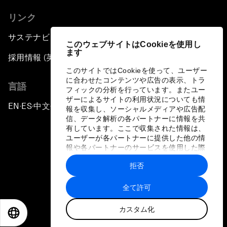
リンク
サステナビリティへの取り組み
このウェブサイトはCookieを使用し
ます
採用情報 (英語のみ)
このサイトではCookieを使って、ユーザー
に合わせたコンテンツや広告の表示、トラ
言語
フィックの分析を行っています。またユー
ザーによるサイトの利用状況についても情
EN
ES
中文
日本語
▪
▪
▪
報を収集し、ソーシャルメディアや広告配
信、データ解析の各パートナーに情報を共
有しています。ここで収集された情報は、
ユーザーが各パートナーに提供した他の情
報や各パートナーのサービスを使用した際
に収集された情報と組み合わされ、各パー
拒否
トナーによって使用されることがありま
プライバシーポリシーと利用規約
す。
全て許可
サイトマップ
カスタム化
©
2026
世界経済フォーラム
EN
ES
中文
日本語