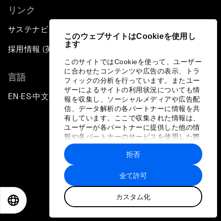
リンク
サステナビリティへの取り組み
このウェブサイトはCookieを使用し
ます
採用情報 (英語のみ)
このサイトではCookieを使って、ユーザー
に合わせたコンテンツや広告の表示、トラ
言語
フィックの分析を行っています。またユー
ザーによるサイトの利用状況についても情
EN
ES
中文
日本語
▪
▪
▪
報を収集し、ソーシャルメディアや広告配
信、データ解析の各パートナーに情報を共
有しています。ここで収集された情報は、
ユーザーが各パートナーに提供した他の情
報や各パートナーのサービスを使用した際
に収集された情報と組み合わされ、各パー
拒否
トナーによって使用されることがありま
プライバシーポリシーと利用規約
す。
全て許可
サイトマップ
カスタム化
©
2026
世界経済フォーラム
EN
ES
中文
日本語