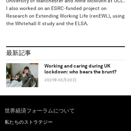
University of Manchester and Anne McMunn at UCL.
I also worked on an ESRC-funded project on
Research on Extending Working Life (renEWL), using
the Whitehall II study and the ELSA.
最新記事
Working and caring during UK
lockdown: who bears the brunt?
2021年05月20日
世界経済フォーラムについて
私たちのストラテジー