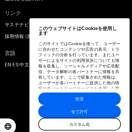
リンク
サステナビリティへの取り組み
このウェブサイトはCookieを使用し
ます
採用情報 (英語のみ)
このサイトではCookieを使って、ユーザー
に合わせたコンテンツや広告の表示、トラ
言語
フィックの分析を行っています。またユー
ザーによるサイトの利用状況についても情
EN
ES
中文
日本語
▪
▪
▪
報を収集し、ソーシャルメディアや広告配
信、データ解析の各パートナーに情報を共
有しています。ここで収集された情報は、
ユーザーが各パートナーに提供した他の情
報や各パートナーのサービスを使用した際
に収集された情報と組み合わされ、各パー
拒否
トナーによって使用されることがありま
プライバシーポリシーと利用規約
す。
全て許可
サイトマップ
カスタム化
©
2026
世界経済フォーラム
EN
ES
中文
日本語