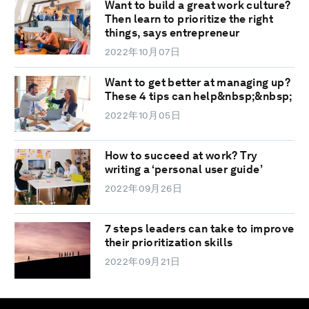
Want to build a great work culture?
Then learn to prioritize the right
things, says entrepreneur
2022年10月07日
Want to get better at managing up?
These 4 tips can help&nbsp;&nbsp;
2022年10月05日
How to succeed at work? Try
writing a ‘personal user guide’
2022年09月26日
7 steps leaders can take to improve
their prioritization skills
2022年09月21日