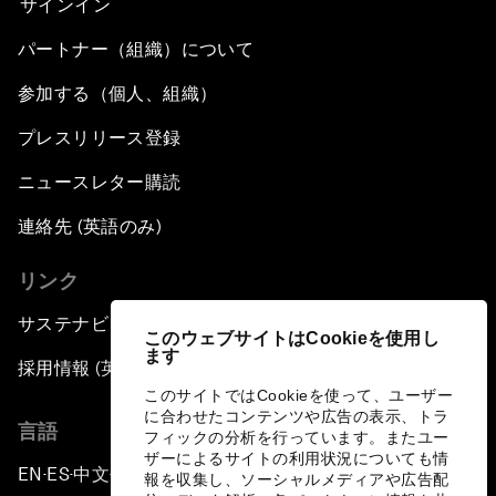
サインイン
パートナー（組織）について
参加する（個人、組織）
プレスリリース登録
ニュースレター購読
連絡先 (英語のみ)
リンク
サステナビリティへの取り組み
このウェブサイトはCookieを使用し
ます
採用情報 (英語のみ)
このサイトではCookieを使って、ユーザー
に合わせたコンテンツや広告の表示、トラ
言語
フィックの分析を行っています。またユー
ザーによるサイトの利用状況についても情
EN
ES
中文
日本語
▪
▪
▪
報を収集し、ソーシャルメディアや広告配