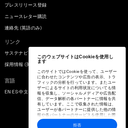
プレスリリース登録
ニュースレター購読
連絡先 (英語のみ)
リンク
サステナビリティへの取り組み
このウェブサイトはCookieを使用し
ます
採用情報 (英語のみ)
このサイトではCookieを使って、ユーザー
に合わせたコンテンツや広告の表示、トラ
言語
フィックの分析を行っています。またユー
ザーによるサイトの利用状況についても情
EN
ES
中文
日本語
▪
▪
▪
報を収集し、ソーシャルメディアや広告配
信、データ解析の各パートナーに情報を共
有しています。ここで収集された情報は、
ユーザーが各パートナーに提供した他の情
報や各パートナーのサービスを使用した際
に収集された情報と組み合わされ、各パー
拒否
トナーによって使用されることがありま