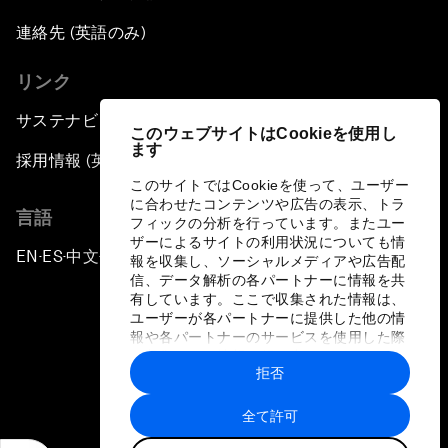
連絡先 (英語のみ)
リンク
サステナビリティへの取り組み
このウェブサイトはCookieを使用し
ます
採用情報 (英語のみ)
このサイトではCookieを使って、ユーザー
に合わせたコンテンツや広告の表示、トラ
言語
フィックの分析を行っています。またユー
ザーによるサイトの利用状況についても情
EN
ES
中文
日本語
▪
▪
▪
報を収集し、ソーシャルメディアや広告配
信、データ解析の各パートナーに情報を共
有しています。ここで収集された情報は、
ユーザーが各パートナーに提供した他の情
報や各パートナーのサービスを使用した際
に収集された情報と組み合わされ、各パー
拒否
トナーによって使用されることがありま
プライバシーポリシーと利用規約
す。
全て許可
サイトマップ