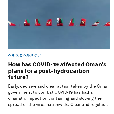
ヘルスとヘルスケア
How has COVID-19 affected Oman's
plans for a post-hydrocarbon
future?
Early, decisive and clear action taken by the Omani
government to combat COVID-19 has had a
dramatic impact on containing and slowing the
spread of the virus nationwide. Clear and regular...