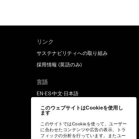
リンク
サステナビリティへの取り組み
採用情報 (英語のみ)
て
言語
EN
ES
中文
日本語
▪
▪
▪
このウェブサイトはCookieを使用し
ます
このサイトではCookieを使って、ユーザー
に合わせたコンテンツや広告の表示、トラ
フィックの分析を行っています。またユー