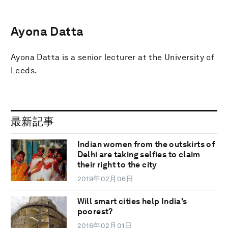
Ayona Datta
Ayona Datta is a senior lecturer at the University of
Leeds.
最新記事
Indian women from the outskirts of
Delhi are taking selfies to claim
their right to the city
2019年02月06日
Will smart cities help India's
poorest?
2016年02月01日