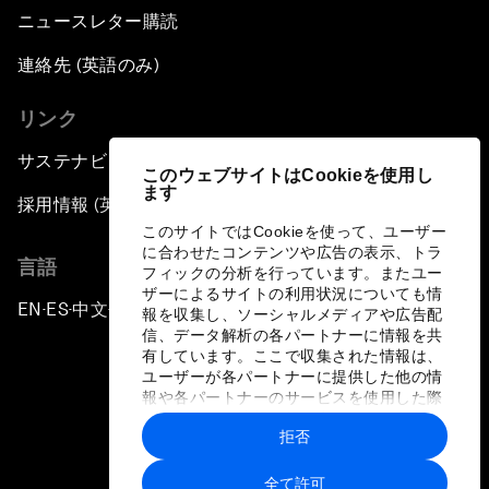
ニュースレター購読
連絡先 (英語のみ)
リンク
サステナビリティへの取り組み
このウェブサイトはCookieを使用し
ます
採用情報 (英語のみ)
このサイトではCookieを使って、ユーザー
に合わせたコンテンツや広告の表示、トラ
言語
フィックの分析を行っています。またユー
ザーによるサイトの利用状況についても情
EN
ES
中文
日本語
▪
▪
▪
報を収集し、ソーシャルメディアや広告配
信、データ解析の各パートナーに情報を共
有しています。ここで収集された情報は、
ユーザーが各パートナーに提供した他の情
報や各パートナーのサービスを使用した際
に収集された情報と組み合わされ、各パー
拒否
トナーによって使用されることがありま
プライバシーポリシーと利用規約
す。
全て許可