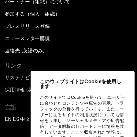
パートナー（組織）について
参加する（個人、組織）
プレスリリース登録
ニュースレター購読
連絡先 (英語のみ)
リンク
サステナビリティへの取り組み
このウェブサイトはCookieを使用し
ます
採用情報 (英語のみ)
このサイトではCookieを使って、ユーザー
に合わせたコンテンツや広告の表示、トラ
言語
フィックの分析を行っています。またユー
ザーによるサイトの利用状況についても情
EN
ES
中文
日本語
▪
▪
▪
報を収集し、ソーシャルメディアや広告配
信、データ解析の各パートナーに情報を共
有しています。ここで収集された情報は、