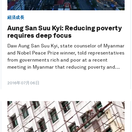
経済成長
Aung San Suu Kyi: Reducing poverty
requires deep focus
Daw Aung San Suu Kyi, state counselor of Myanmar
and Nobel Peace Prize winner, told representatives
from governments rich and poor at a recent
meeting in Myanmar that reducing poverty and...
2016年07月06日