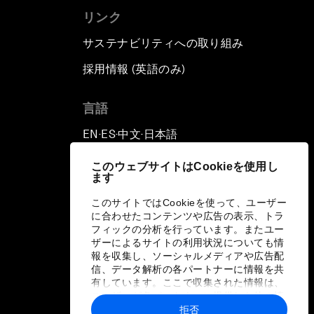
リンク
サステナビリティへの取り組み
採用情報 (英語のみ)
て
言語
EN
ES
中文
日本語
▪
▪
▪
このウェブサイトはCookieを使用し
ます
このサイトではCookieを使って、ユーザー
に合わせたコンテンツや広告の表示、トラ
フィックの分析を行っています。またユー
ザーによるサイトの利用状況についても情
報を収集し、ソーシャルメディアや広告配
信、データ解析の各パートナーに情報を共
有しています。ここで収集された情報は、
ユーザーが各パートナーに提供した他の情
報や各パートナーのサービスを使用した際
拒否