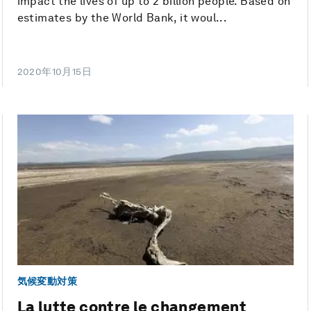
impact the lives of up to 2 billion people. Based on
estimates by the World Bank, it woul...
2020年10月15日
気候変動対策
La lutte contre le changement