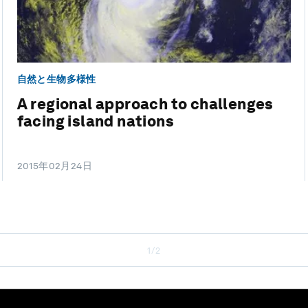
自然と生物多様性
A regional approach to challenges
facing island nations
2015年02月24日
1/2