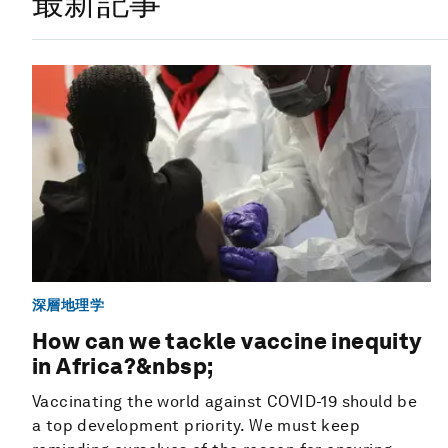
最新記事
深層地理学
How can we tackle vaccine inequity
in Africa?&nbsp;
Vaccinating the world against COVID-19 should be
a top development priority. We must keep