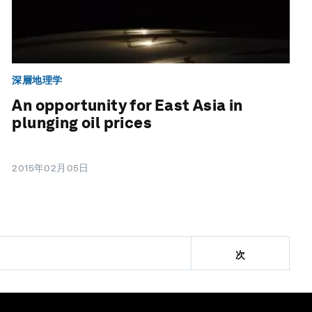
深層地理学
An opportunity for East Asia in
plunging oil prices
2015年02月05日
次