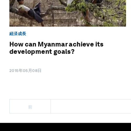
経済成長
How can Myanmar achieve its
development goals?
2015年05月08日
前