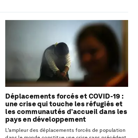
Déplacements forcés et COVID-19 :
une crise qui touche les réfugiés et
les communautés d’accueil dans les
pays en développement
L’ampleur des déplacements forcés de population
dans le monde constitue une crise sans précédent