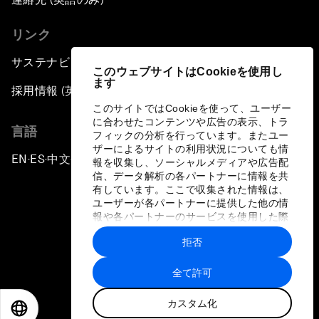
リンク
サステナビリティへの取り組み
このウェブサイトはCookieを使用し
ます
採用情報 (英語のみ)
このサイトではCookieを使って、ユーザー
に合わせたコンテンツや広告の表示、トラ
言語
フィックの分析を行っています。またユー
ザーによるサイトの利用状況についても情
EN
ES
中文
日本語
▪
▪
▪
報を収集し、ソーシャルメディアや広告配
信、データ解析の各パートナーに情報を共
有しています。ここで収集された情報は、
ユーザーが各パートナーに提供した他の情
報や各パートナーのサービスを使用した際
に収集された情報と組み合わされ、各パー
拒否
トナーによって使用されることがありま
プライバシーポリシーと利用規約
す。
全て許可
サイトマップ
カスタム化
©
2026
世界経済フォーラム
EN
ES
中文
日本語