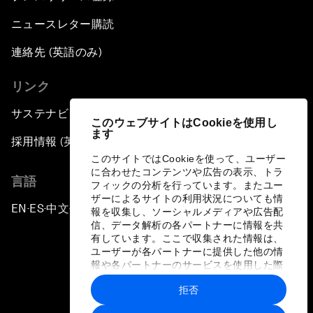
ニュースレター購読
連絡先 (英語のみ)
リンク
サステナビリティへの取り組み
このウェブサイトはCookieを使用し
ます
採用情報 (英語のみ)
このサイトではCookieを使って、ユーザー
に合わせたコンテンツや広告の表示、トラ
言語
フィックの分析を行っています。またユー
ザーによるサイトの利用状況についても情
EN
ES
中文
日本語
▪
▪
▪
報を収集し、ソーシャルメディアや広告配
信、データ解析の各パートナーに情報を共
有しています。ここで収集された情報は、
ユーザーが各パートナーに提供した他の情
報や各パートナーのサービスを使用した際
に収集された情報と組み合わされ、各パー
拒否
トナーによって使用されることがありま
プライバシーポリシーと利用規約
す。