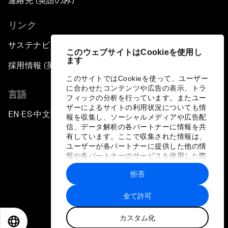
連絡先 (英語のみ)
リンク
サステナビリティへの取り組み
このウェブサイトはCookieを使用し
ます
採用情報 (英語のみ)
このサイトではCookieを使って、ユーザー
に合わせたコンテンツや広告の表示、トラ
言語
フィックの分析を行っています。またユー
ザーによるサイトの利用状況についても情
EN
ES
中文
日本語
▪
▪
▪
報を収集し、ソーシャルメディアや広告配
信、データ解析の各パートナーに情報を共
有しています。ここで収集された情報は、
ユーザーが各パートナーに提供した他の情
報や各パートナーのサービスを使用した際
に収集された情報と組み合わされ、各パー
拒否
トナーによって使用されることがありま
プライバシーポリシーと利用規約
す。
全て許可
サイトマップ
カスタム化
©
2026
世界経済フォーラム
EN
ES
中文
日本語