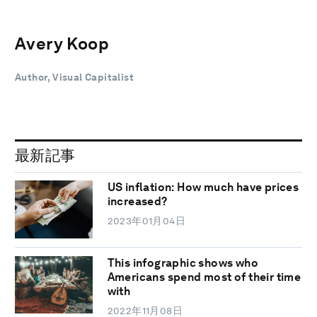
Avery Koop
Author, Visual Capitalist
最新記事
US inflation: How much have prices
increased?
2023年01月04日
This infographic shows who
Americans spend most of their time
with
2022年11月08日