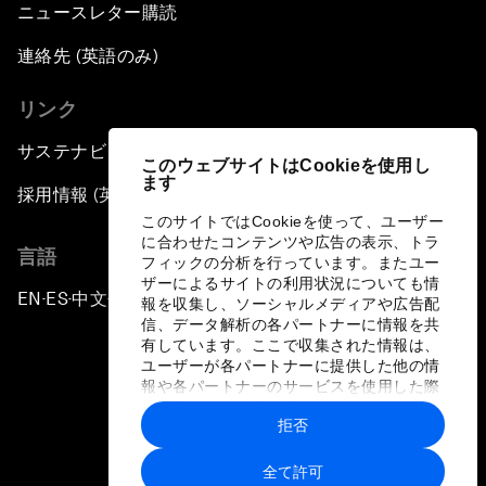
ニュースレター購読
連絡先 (英語のみ)
リンク
サステナビリティへの取り組み
このウェブサイトはCookieを使用し
ます
採用情報 (英語のみ)
このサイトではCookieを使って、ユーザー
に合わせたコンテンツや広告の表示、トラ
言語
フィックの分析を行っています。またユー
ザーによるサイトの利用状況についても情
EN
ES
中文
日本語
▪
▪
▪
報を収集し、ソーシャルメディアや広告配
信、データ解析の各パートナーに情報を共
有しています。ここで収集された情報は、
ユーザーが各パートナーに提供した他の情
報や各パートナーのサービスを使用した際
に収集された情報と組み合わされ、各パー
拒否
トナーによって使用されることがありま
プライバシーポリシーと利用規約
す。
全て許可
サイトマップ