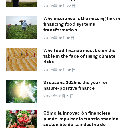
2026年06月22日
Why insurance is the missing link in
financing food systems
transformation
2026年05月15日
Why food finance must be on the
table in the face of rising climate
risks
2025年08月06日
3 reasons 2025 is the year for
nature-positive finance
2025年01月13日
Cómo la innovación financiera
puede impulsar la transformación
sostenible de la industria de