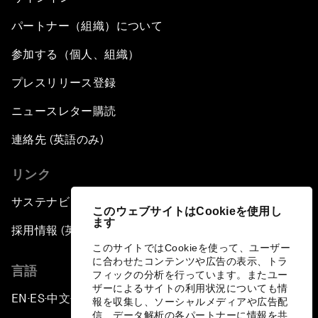
パートナー（組織）について
参加する（個人、組織）
プレスリリース登録
ニュースレター購読
連絡先 (英語のみ)
リンク
サステナビリティへの取り組み
このウェブサイトはCookieを使用し
ます
採用情報 (英語のみ)
このサイトではCookieを使って、ユーザー
に合わせたコンテンツや広告の表示、トラ
言語
フィックの分析を行っています。またユー
ザーによるサイトの利用状況についても情
EN
ES
中文
日本語
▪
▪
▪
報を収集し、ソーシャルメディアや広告配
信、データ解析の各パートナーに情報を共