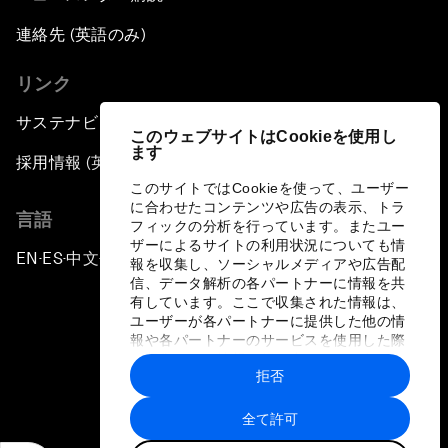
連絡先 (英語のみ)
リンク
サステナビリティへの取り組み
このウェブサイトはCookieを使用し
ます
採用情報 (英語のみ)
このサイトではCookieを使って、ユーザー
に合わせたコンテンツや広告の表示、トラ
言語
フィックの分析を行っています。またユー
ザーによるサイトの利用状況についても情
EN
ES
中文
日本語
▪
▪
▪
報を収集し、ソーシャルメディアや広告配
信、データ解析の各パートナーに情報を共
有しています。ここで収集された情報は、
ユーザーが各パートナーに提供した他の情
報や各パートナーのサービスを使用した際
に収集された情報と組み合わされ、各パー
拒否
トナーによって使用されることがありま
プライバシーポリシーと利用規約
す。
全て許可
サイトマップ