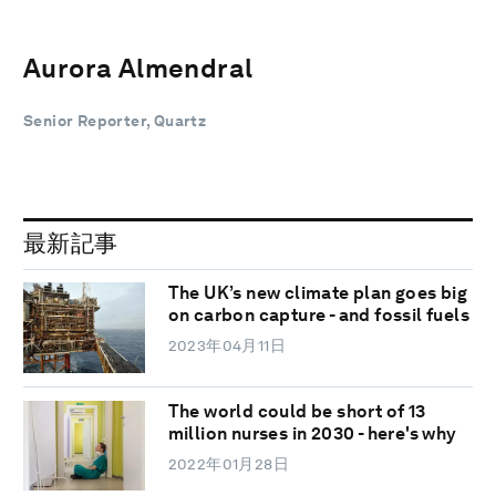
Aurora Almendral
Senior Reporter, Quartz
最新記事
The UK’s new climate plan goes big
on carbon capture - and fossil fuels
2023年04月11日
The world could be short of 13
million nurses in 2030 - here's why
2022年01月28日