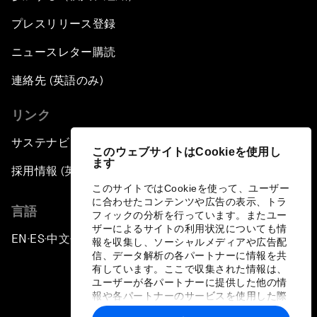
プレスリリース登録
ニュースレター購読
連絡先 (英語のみ)
リンク
サステナビリティへの取り組み
このウェブサイトはCookieを使用し
ます
採用情報 (英語のみ)
このサイトではCookieを使って、ユーザー
に合わせたコンテンツや広告の表示、トラ
言語
フィックの分析を行っています。またユー
ザーによるサイトの利用状況についても情
EN
ES
中文
日本語
▪
▪
▪
報を収集し、ソーシャルメディアや広告配
信、データ解析の各パートナーに情報を共
有しています。ここで収集された情報は、
ユーザーが各パートナーに提供した他の情
報や各パートナーのサービスを使用した際
に収集された情報と組み合わされ、各パー