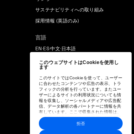
サステナビリティへの取り組み
採用情報 (英語のみ)
て
言語
EN
ES
中文
日本語
▪
▪
▪
このウェブサイトはCookieを使用し
ます
このサイトではCookieを使って、ユーザー
に合わせたコンテンツや広告の表示、トラ
フィックの分析を行っています。またユー
ザーによるサイトの利用状況についても情
報を収集し、ソーシャルメディアや広告配
信、データ解析の各パートナーに情報を共
有しています。ここで収集された情報は、
ユーザーが各パートナーに提供した他の情
報や各パートナーのサービスを使用した際
拒否
に収集された情報と組み合わされ、各パー