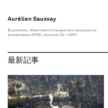
Aurélien Saussay
Économiste , Observatoire français des conjonctures
économiques (OFCE), Sciences Po – USPC
最新記事