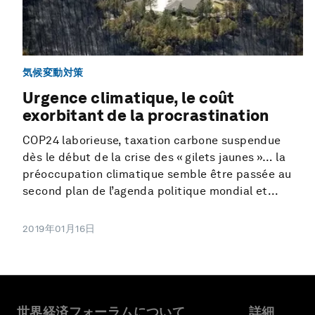
気候変動対策
Urgence climatique, le coût
exorbitant de la procrastination
COP24 laborieuse, taxation carbone suspendue
dès le début de la crise des « gilets jaunes »… la
préoccupation climatique semble être passée au
second plan de l’agenda politique mondial et...
2019年01月16日
世界経済フォーラムについて
詳細