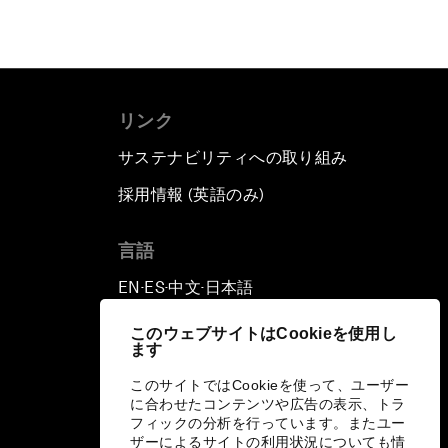
リンク
サステナビリティへの取り組み
採用情報 (英語のみ)
て
言語
EN
ES
中文
日本語
▪
▪
▪
このウェブサイトはCookieを使用し
ます
このサイトではCookieを使って、ユーザー
に合わせたコンテンツや広告の表示、トラ
フィックの分析を行っています。またユー
ザーによるサイトの利用状況についても情