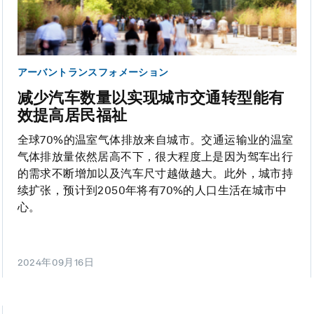
アーバントランスフォメーション
减少汽车数量以实现城市交通转型能有
效提高居民福祉
全球70%的温室气体排放来自城市。交通运输业的温室
气体排放量依然居高不下，很大程度上是因为驾车出行
的需求不断增加以及汽车尺寸越做越大。此外，城市持
续扩张，预计到2050年将有70%的人口生活在城市中
心。
2024年09月16日