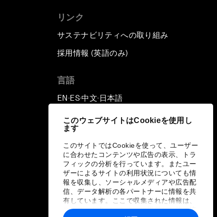
リンク
サステナビリティへの取り組み
採用情報 (英語のみ)
て
言語
EN
ES
中文
日本語
▪
▪
▪
このウェブサイトはCookieを使用し
ます
このサイトではCookieを使って、ユーザー
に合わせたコンテンツや広告の表示、トラ
フィックの分析を行っています。またユー
ザーによるサイトの利用状況についても情
報を収集し、ソーシャルメディアや広告配
信、データ解析の各パートナーに情報を共
有しています。ここで収集された情報は、
ユーザーが各パートナーに提供した他の情