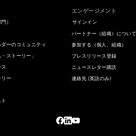
エンゲージメント
部門）
サインイン
パートナー（組織）につい
ルダーのコミュニティ
参加する（個人、組織）
ム・ストーリー」
プレスリリース登録
ース
ニュースレター購読
ラリー
連絡先 (英語のみ)
スト