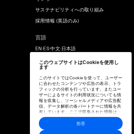
サステナビリティへの取り組み
採用情報 (英語のみ)
て
言語
EN
ES
中文
日本語
▪
▪
▪
このウェブサイトはCookieを使用し
ます
このサイトではCookieを使って、ユーザー
に合わせたコンテンツや広告の表示、トラ
フィックの分析を行っています。またユー
ザーによるサイトの利用状況についても情
報を収集し、ソーシャルメディアや広告配
信、データ解析の各パートナーに情報を共
有しています。ここで収集された情報は、
ユーザーが各パートナーに提供した他の情
報や各パートナーのサービスを使用した際
拒否
に収集された情報と組み合わされ、各パー