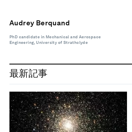
Audrey Berquand
PhD candidate in Mechanical and Aerospace
Engineering, University of Strathclyde
最新記事