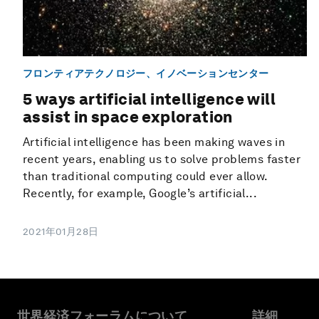
フロンティアテクノロジー、イノベーションセンター
5 ways artificial intelligence will
assist in space exploration
Artificial intelligence has been making waves in
recent years, enabling us to solve problems faster
than traditional computing could ever allow.
Recently, for example, Google’s artificial...
2021年01月28日
世界経済フォーラムについて
詳細