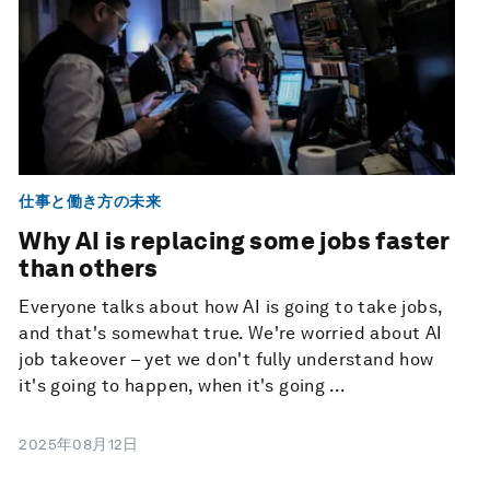
仕事と働き方の未来
Why AI is replacing some jobs faster
than others
Everyone talks about how AI is going to take jobs,
and that's somewhat true. We're worried about AI
job takeover – yet we don't fully understand how
it's going to happen, when it's going ...
2025年08月12日