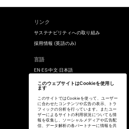
リンク
サステナビリティへの取り組み
採用情報 (英語のみ)
て
言語
EN
ES
中文
日本語
▪
▪
▪
このウェブサイトはCookieを使用し
ます
このサイトではCookieを使って、ユーザー
に合わせたコンテンツや広告の表示、トラ
フィックの分析を行っています。またユー
ザーによるサイトの利用状況についても情
報を収集し、ソーシャルメディアや広告配
信、データ解析の各パートナーに情報を共