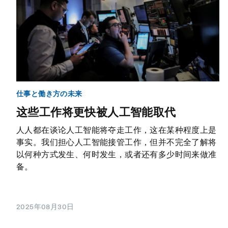
仕事と働き方の未来
这些工作将更快被人工智能取代
人人都在谈论人工智能将夺走工作，这在某种程度上是
事实。我们担心人工智能接管工作，但并不完全了解将
以何种方式发生、何时发生，或者还有多少时间来做准
备。
2025年08月30日