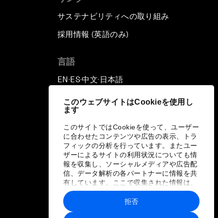
サステナビリティへの取り組み
採用情報 (英語のみ)
て
言語
EN
ES
中文
日本語
▪
▪
▪
このウェブサイトはCookieを使用し
ます
このサイトではCookieを使って、ユーザー
に合わせたコンテンツや広告の表示、トラ
フィックの分析を行っています。またユー
ザーによるサイトの利用状況についても情
報を収集し、ソーシャルメディアや広告配
信、データ解析の各パートナーに情報を共
有しています。ここで収集された情報は、
ユーザーが各パートナーに提供した他の情
報や各パートナーのサービスを使用した際
拒否
に収集された情報と組み合わされ、各パー