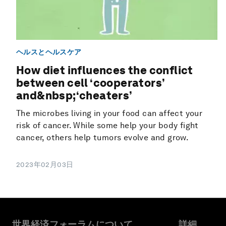
ヘルスとヘルスケア
How diet influences the conflict
between cell ‘cooperators’
and&nbsp;‘cheaters’
The microbes living in your food can affect your
risk of cancer. While some help your body fight
cancer, others help tumors evolve and grow.
2023年02月03日
世界経済フォーラムについて
詳細