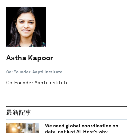
Astha Kapoor
Co-Founder, Aapti Institute
Co-Founder Aapti Institute
最新記事
We need global coordination on
data, not just AI. Here's why