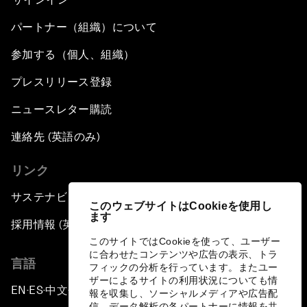
パートナー（組織）について
参加する（個人、組織）
プレスリリース登録
ニュースレター購読
連絡先 (英語のみ)
リンク
サステナビリティへの取り組み
このウェブサイトはCookieを使用し
ます
採用情報 (英語のみ)
このサイトではCookieを使って、ユーザー
に合わせたコンテンツや広告の表示、トラ
言語
フィックの分析を行っています。またユー
ザーによるサイトの利用状況についても情
EN
ES
中文
日本語
▪
▪
▪
報を収集し、ソーシャルメディアや広告配
信、データ解析の各パートナーに情報を共