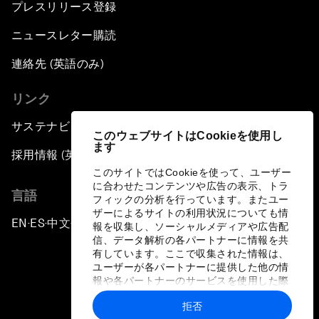
プレスリリース登録
ニュースレター購読
連絡先 (英語のみ)
リンク
サステナビリティへの取り組み
このウェブサイトはCookieを使用し
ます
採用情報 (英語のみ)
このサイトではCookieを使って、ユーザー
に合わせたコンテンツや広告の表示、トラ
言語
フィックの分析を行っています。またユー
ザーによるサイトの利用状況についても情
EN
ES
中文
日本語
▪
▪
▪
報を収集し、ソーシャルメディアや広告配
信、データ解析の各パートナーに情報を共
有しています。ここで収集された情報は、
ユーザーが各パートナーに提供した他の情
報や各パートナーのサービスを使用した際
に収集された情報と組み合わされ、各パー
拒否
トナーによって使用されることがありま
プライバシーポリシーと利用規約