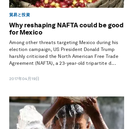
貿易と投資
Why reshaping NAFTA could be good
for Mexico
Among other threats targeting Mexico during his
election campaign, US President Donald Trump
harshly criticised the North American Free Trade
Agreement (NAFTA), a 23-year-old tripartite d...
2017年04月19日