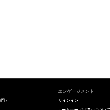
エンゲージメント
部門）
サインイン
パートナー（組織）につい