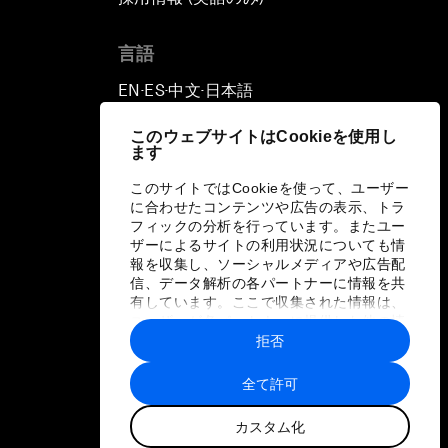
言語
EN
ES
中文
日本語
▪
▪
▪
このウェブサイトはCookieを使用し
ます
このサイトではCookieを使って、ユーザー
に合わせたコンテンツや広告の表示、トラ
フィックの分析を行っています。またユー
ザーによるサイトの利用状況についても情
報を収集し、ソーシャルメディアや広告配
信、データ解析の各パートナーに情報を共
有しています。ここで収集された情報は、
ユーザーが各パートナーに提供した他の情
報や各パートナーのサービスを使用した際
拒否
に収集された情報と組み合わされ、各パー
トナーによって使用されることがありま
全て許可
す。
カスタム化