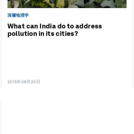
深層地理学
What can India do to address
pollution in its cities?
2015年08月20日